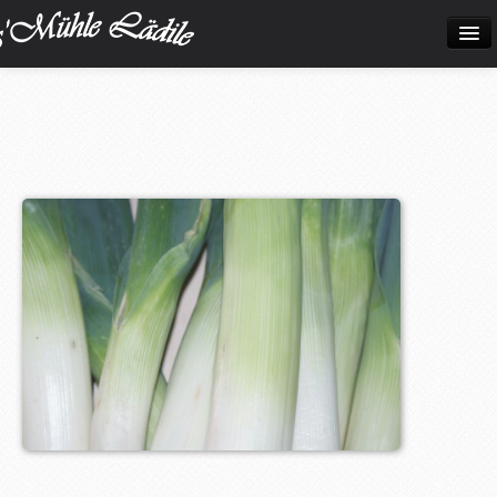
Home
Neuigkeiten
Frisch eingetroffen!
Unsere Biokiste
Produkte
Öffnungszeiten
Über uns
Kontakt
Datenschutz und Impressum
Bilder