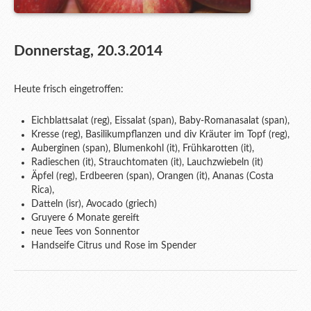
Donnerstag, 20.3.2014
Heute frisch eingetroffen:
Eichblattsalat (reg), Eissalat (span), Baby-Romanasalat (span),
Kresse (reg), Basilikumpflanzen und div Kräuter im Topf (reg),
Auberginen (span), Blumenkohl (it), Frühkarotten (it),
Radieschen (it), Strauchtomaten (it), Lauchzwiebeln (it)
Äpfel (reg), Erdbeeren (span), Orangen (it), Ananas (Costa
Rica),
Datteln (isr), Avocado (griech)
Gruyere 6 Monate gereift
neue Tees von Sonnentor
Handseife Citrus und Rose im Spender