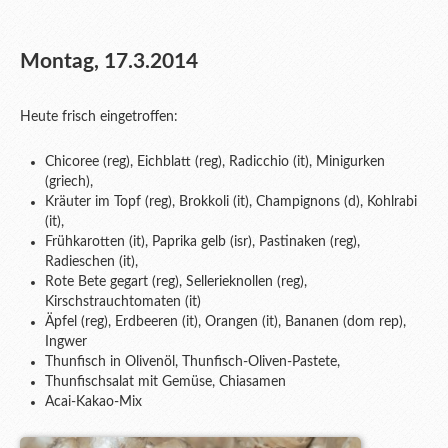
Montag, 17.3.2014
Heute frisch eingetroffen:
Chicoree (reg), Eichblatt (reg), Radicchio (it), Minigurken
(griech),
Kräuter im Topf (reg), Brokkoli (it), Champignons (d), Kohlrabi
(it),
Frühkarotten (it), Paprika gelb (isr), Pastinaken (reg),
Radieschen (it),
Rote Bete gegart (reg), Sellerieknollen (reg),
Kirschstrauchtomaten (it)
Äpfel (reg), Erdbeeren (it), Orangen (it), Bananen (dom rep),
Ingwer
Thunfisch in Olivenöl, Thunfisch-Oliven-Pastete,
Thunfischsalat mit Gemüse, Chiasamen
Acai-Kakao-Mix