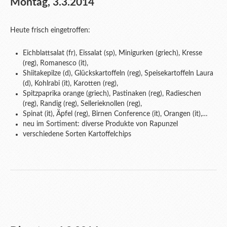
Montag, 3.3.2014
Heute frisch eingetroffen:
Eichblattsalat (fr), Eissalat (sp), Minigurken (griech), Kresse
(reg), Romanesco (it),
Shiitakepilze (d), Glückskartoffeln (reg), Speisekartoffeln Laura
(d), Kohlrabi (it), Karotten (reg),
Spitzpaprika orange (griech), Pastinaken (reg), Radieschen
(reg), Randig (reg), Sellerieknollen (reg),
Spinat (it), Äpfel (reg), Birnen Conference (it), Orangen (it),…
neu im Sortiment: diverse Produkte von Rapunzel
verschiedene Sorten Kartoffelchips