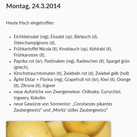
Montag, 24.3.2014
Heute frisch eingetroffen:
Eichblattsalat (reg), Eissalat (sp), Bärlauch (d),
Steinchampignons (d),
Frühkartoffel Nicola (it), Knoblauch (sp), Kohlrabi (it),
Frühkarotten (it),
Paprika rot (isr), Pastinaken (reg), Radieschen (it), Spargel grün
(griech),
Kirschstrauchtomaten (it), Zwiebeln rot (d), Zwiebel gelb (holl)
Äpfel Elstar + Florina (reg), Grapefruit rot (isr), Kiwi (it), Orange
(it), Zitrone (it), Ingwer
neue Aufstriche von Zwergenwiese: Chilinake, Currychini,
Ingwery, Kokolim
neue Gewürze von Sonnentor: „Constanzes pikantes
Zaubergewürz“ und „Moritz‘ süßes Zaubergewürz“