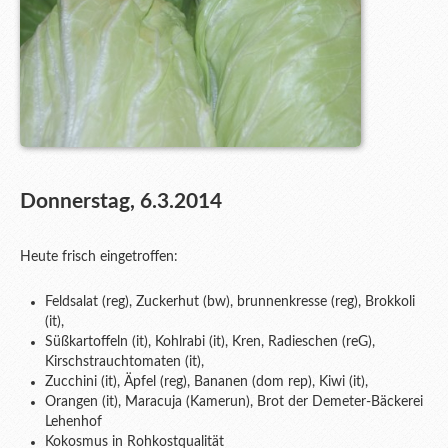
Donnerstag, 6.3.2014
Heute frisch eingetroffen:
Feldsalat (reg), Zuckerhut (bw), brunnenkresse (reg), Brokkoli
(it),
Süßkartoffeln (it), Kohlrabi (it), Kren, Radieschen (reG),
Kirschstrauchtomaten (it),
Zucchini (it), Äpfel (reg), Bananen (dom rep), Kiwi (it),
Orangen (it), Maracuja (Kamerun), Brot der Demeter-Bäckerei
Lehenhof
Kokosmus in Rohkostqualität