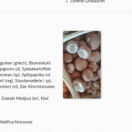
Diverse Grillsaucen
nigurken (griech), Blumenkohl
ampignons (d), Speisekartoffeln
arotten (sp), Spitzpaprika rot
t (reg), Staudensellerie ( sp),
nherz (nl), Eier-Kirschtomaten
, Datteln Medjoul (isr), Kiwi
Waldfruchtmousse