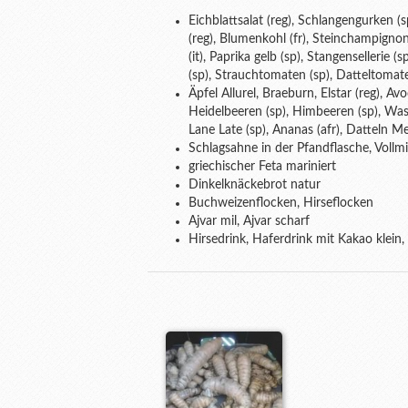
Eichblattsalat (reg), Schlangengurken 
(reg), Blumenkohl (fr), Steinchampignons
(it), Paprika gelb (sp), Stangensellerie (s
(sp), Strauchtomaten (sp), Datteltomaten
Äpfel Allurel, Braeburn, Elstar (reg), Avo
Heidelbeeren (sp), Himbeeren (sp), Wa
Lane Late (sp), Ananas (afr), Datteln Med
Schlagsahne in der Pfandflasche, Vollmi
griechischer Feta mariniert
Dinkelknäckebrot natur
Buchweizenflocken, Hirseflocken
Ajvar mil, Ajvar scharf
Hirsedrink, Haferdrink mit Kakao klein,