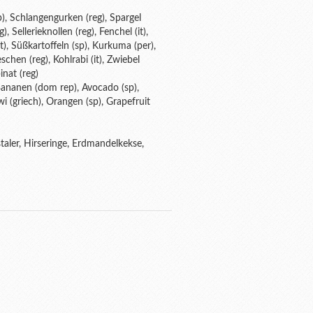
p), Schlangengurken (reg), Spargel
, Sellerieknollen (reg), Fenchel (it),
t), Süßkartoffeln (sp), Kurkuma (per),
schen (reg), Kohlrabi (it), Zwiebel
inat (reg)
), Bananen (dom rep), Avocado (sp),
wi (griech), Orangen (sp), Grapefruit
aler, Hirseringe, Erdmandelkekse,