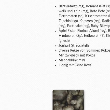
Bataviasalat (reg), Romanasalat (s
weiß und grün (reg), Rote Bete (reg)
Eiertomaten (sp), Kirschtomaten (i
Zucchini (sp), Karotten (reg), Radie
(reg), Pastinake (reg), Baby-Blattsp
Äpfel Elstar, Florina, Allurel (reg
Himbeeren (Sp), Erdbeeren (it), Ki
(griech)
Joghurt Stracciatella
diverse Kekse von Sommer: Kokost
Minizwieback mit Kokos
Mandeldrink mini
Honig mit Gelee Royal