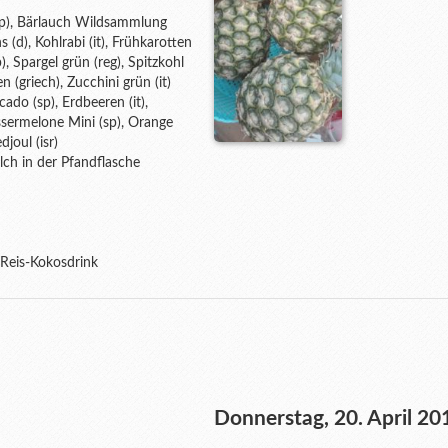
(sp), Bärlauch Wildsammlung
 (d), Kohlrabi (it), Frühkarotten
p), Spargel grün (reg), Spitzkohl
 (griech), Zucchini grün (it)
cado (sp), Erdbeeren (it),
ssermelone Mini (sp), Orange
joul (isr)
lch in der Pfandflasche
 Reis-Kokosdrink
Donnerstag, 20. April 20