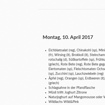
Montag, 10. April 2017
Eichblattsalat (reg), Chinakohl (sp), Mi
(fr), Wirsing (it), Brokkoli (it), Steinch
rotschalig (d), Süßkartoffeln (sp), Frühk
(griech), Rote Bete (reg), Rote Bete gegar
Eiertomaten (sp), Fleischtomaten Ochse
(sp), Zucchini (sp), Lauchzwiebeln (reg)
Äpfel (reg), Orangen (sp), Erdbeeren (it)
(griech)
Schlagsahne in der Pfandflasche
Müsli trifft Joghurt Zitrone
Naturjoghurt auf Mangomousse oder 
Wildlachs Wild&Pink