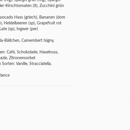
ie (reg), Spargel grün (reg), Spargel
ier-Kirschtomaten (it), Zucchini grün
), Avocado Hass (griech), Bananen (dom
), Heidelbeeren (sp), Grapefruit rot
ate (sp), Ingwer (per)
la-Bällchen, Camembert Isigny,
ten: Café, Schokolade, Haselnuss,
azie, Zitronensorbet
Sorten: Vanille, Stracciatella,
alance