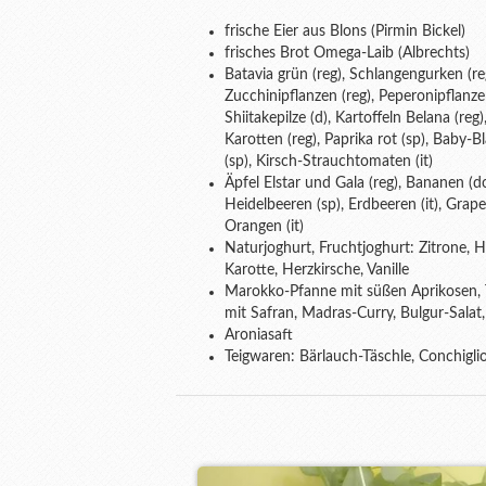
frische Eier aus Blons (Pirmin Bickel)
frisches Brot Omega-Laib (Albrechts)
Batavia grün (reg), Schlangengurken (reg
Zucchinipflanzen (reg), Peperonipflanzen 
Shiitakepilze (d), Kartoffeln Belana (reg),
Karotten (reg), Paprika rot (sp), Baby-B
(sp), Kirsch-Strauchtomaten (it)
Äpfel Elstar und Gala (reg), Bananen (d
Heidelbeeren (sp), Erdbeeren (it), Grapefr
Orangen (it)
Naturjoghurt, Fruchtjoghurt: Zitrone, H
Karotte, Herzkirsche, Vanille
Marokko-Pfanne mit süßen Aprikosen, T
mit Safran, Madras-Curry, Bulgur-Salat, R
Aroniasaft
Teigwaren: Bärlauch-Täschle, Conchigli