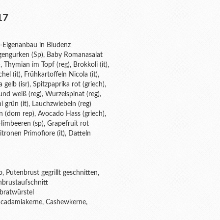
17
io-Eigenanbau in Bludenz
angengurken (Sp), Baby Romanasalat
 Thymian im Topf (reg), Brokkoli (it),
l (it), Frühkartoffeln Nicola (it),
a gelb (isr), Spitzpaprika rot (griech),
 und weiß (reg), Wurzelspinat (reg),
i grün (it), Lauchzwiebeln (reg)
nen (dom rep), Avocado Hass (griech),
 Himbeeren (sp), Grapefruit rot
itronen Primofiore (it), Datteln
 Putenbrust gegrillt geschnitten,
nbrustaufschnitt
bratwürstel
acadamiakerne, Cashewkerne,