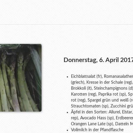
Donnerstag, 6. April 201
Eichblattsalat (fr), Romanasalather
(griech), Kresse in der Schale (re
Brokkoli (it), Steinchampignons (d)
Karotten (reg), Paprika rot (sp), S
rot (reg), Spargel grün und weiß (r
Strauchtomaten (sp), Zucchini grün
Äpfel in den Sorten: Allurel, Elsta
rep), Avocado Hass (sp), Erdbeeren 
Orangen Lane Late (sp), Datteln Me
Vollmilch in der Pfandflasche