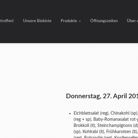
etroffen!
Unsere Biokiste
Produkte
Öffnungszeiten
Über 
Donnerstag, 27. April 20
Eichblattsalat (reg), Chinakohl (s
(reg + sp), Baby-Romanasalat rot-gr
Brokkoli (it), Steinchampignons (d)
(sp), Kohlrabi (it), Frühkarotten (i