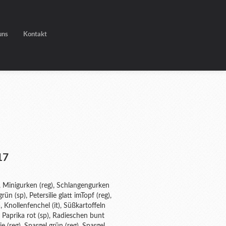
uns
Kontakt
17
p), Minigurken (reg), Schlangengurken
ün (sp), Petersilie glatt imTopf (reg),
, Knollenfenchel (it), Süßkartoffeln
t), Paprika rot (sp), Radieschen bunt