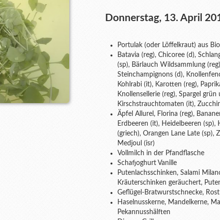
Donnerstag, 13. April 20
Portulak (oder Löffelkraut) aus B
Batavia (reg), Chicoree (d), Schl
(sp), Bärlauch Wildsammlung (reg),
Steinchampignons (d), Knollenfenche
Kohlrabi (it), Karotten (reg), Paprik
Knollensellerie (reg), Spargel grün
Kirschstrauchtomaten (it), Zucchin
Äpfel Allurel, Florina (reg), Bana
Erdbeeren (it), Heidelbeeren (sp),
(griech), Orangen Lane Late (sp), Z
Medjoul (isr)
Vollmilch in der Pfandflasche
Schafjoghurt Vanille
Putenlachsschinken, Salami Milano,
Kräuterschinken geräuchert, Pute
Geflügel-Bratwurstschnecke, Rost
Haselnusskerne, Mandelkerne, M
Pekannusshälften