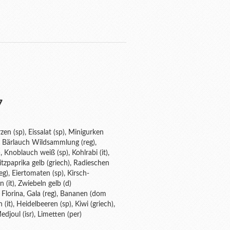
7
zen (sp), Eissalat (sp), Minigurken
g), Bärlauch Wildsammlung (reg),
, Knoblauch weiß (sp), Kohlrabi (it),
pitzpaprika gelb (griech), Radieschen
eg), Eiertomaten (sp), Kirsch-
 (it), Zwiebeln gelb (d)
r, Florina, Gala (reg), Bananen (dom
(it), Heidelbeeren (sp), Kiwi (griech),
djoul (isr), Limetten (per)