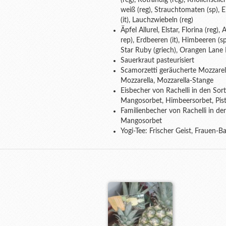
(reg), Rotrandig (reg), Knollenseller
weiß (reg), Strauchtomaten (sp), E
(it), Lauchzwiebeln (reg)
Äpfel Allurel, Elstar, Florina (reg
rep), Erdbeeren (it), Himbeeren (sp
Star Ruby (griech), Orangen Lane L
Sauerkraut pasteurisiert
Scamorzetti geräucherte Mozzarel
Mozzarella, Mozzarella-Stange
Eisbecher von Rachelli in den Sor
Mangosorbet, Himbeersorbet, Pist
Familienbecher von Rachelli in den 
Mangosorbet
Yogi-Tee: Frischer Geist, Frauen-B