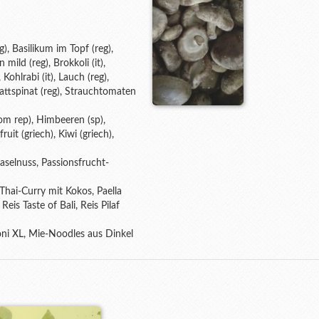
), Basilikum im Topf (reg),
mild (reg), Brokkoli (it),
 Kohlrabi (it), Lauch (reg),
lattspinat (reg), Strauchtomaten
om rep), Himbeeren (sp),
uit (griech), Kiwi (griech),
aselnuss, Passionsfrucht-
hai-Curry mit Kokos, Paella
eis Taste of Bali, Reis Pilaf
oni XL, Mie-Noodles aus Dinkel