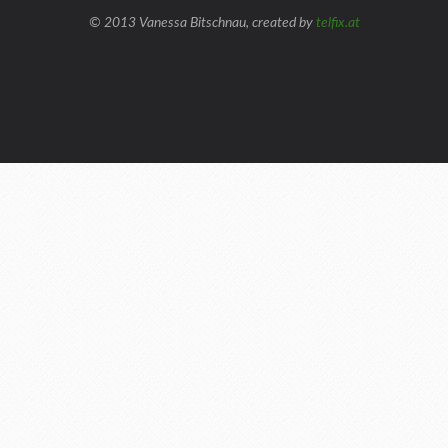
© 2013 Vanessa Bitschnau, created by
telfix.at