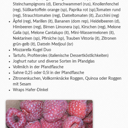
Steinchampignons (d), Eierschwammerl (rus), Knollenfenchel
(reg), Süßkartoffeln orange (sp), Paprika rot (sp),Tomaten rund
(reg), Strauchtomaten (reg), Datteltomaten (it), Zucchini (reg)
Äpfel (reg), Marillen (it), Bananen (dom rep), Heidelbeeren (d),
Himbeeren (reg), Birnen Limonera (sp), Kirschen (reg), Melone
Galia (sp), Melone Cantalupo (it), Mini-Wassermelonen (it),
Nektarinen (sp), Pfirsiche (sp), Trauben Vittoria (it), Zitronen
grün-gelb (it), Datteln Medjoul (isr)
Mozzarella Kugel Duo
Tartufo, Profiteroles (italienische Dessertköstlichkeiten)
Joghurt natur und diverse Sorten im Pfandglas
Vollmilch in der Pfandflasche
Sahne 0,25 oder 0,5l in der Pfandflasche
Zitronenkuchen, Vollkornknäcke Roggen, Quinoa oder Roggen
mit Sesam
Wraps Hafer-Dinkel