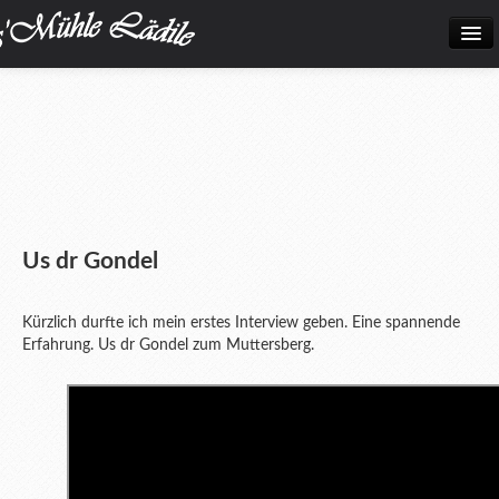
Home
Neuigkeiten
Frisch eingetroffen!
Unsere Biokiste
Produkte
Us dr Gondel
Öffnungszeiten
Kürzlich durfte ich mein erstes Interview geben. Eine spannende
Über uns
Erfahrung. Us dr Gondel zum Muttersberg.
Kontakt
Datenschutz und Impressum
Bilder