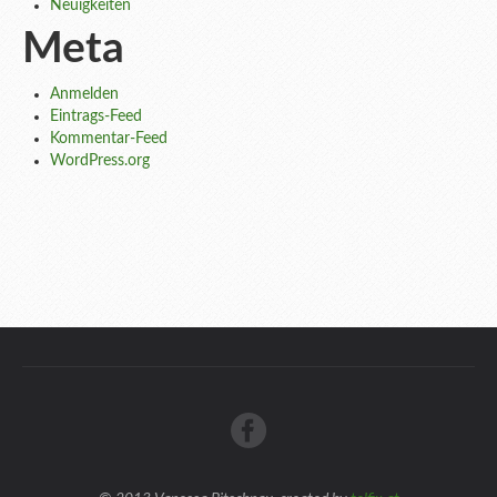
Neuigkeiten
Meta
Anmelden
Eintrags-Feed
Kommentar-Feed
WordPress.org