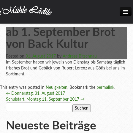
Home
ab 1. September Brot
Neuigkeiten
von Back Kultur
Frisch eingetroffen!
Posted on
31. August 2017
by
Andreas Bitschnau
Unsere Biokiste
Im September haben wir jeweils von Dienstag bis Samstag täglich
frisches Brot und Gebäck von Rupert Lorenz aus Göfis bei uns im
Produkte
Sortiment.
Öffnungszeiten
This entry was posted in
Neuigkeiten
. Bookmark the
permalink
.
Post
←
Donnerstag, 31. August 2017
Über uns
Schulstart, Montag 11. September 2017
→
navigation
Suchen
Kontakt
nach:
Datenschutz und Impressum
Neueste Beiträge
Bilder