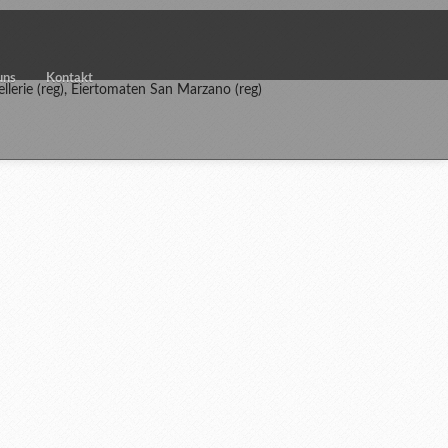
uns
Kontakt
sellerie (reg), Eiertomaten San Marzano (reg)