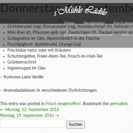
Donnerstag, 15. Septemb
Posted on
15. September 2016
by
Andreas Bitschnau
Home
Neuigkeiten
Frisch eing
Eichblattsalat (reg), Romanasalat (reg), Knoblauchzopf (fr), Kohlrabi (r
Mini-Kiwi (d), Pflaumen gelb (sp), Zwetschgen (it), Trauben kernlos grü
Datenschutz und Impressum
Bilder
Schlagsahne im Glas, Alpenvollmilch in der Flasche
Fruchtjoghurt: Apfelstrudel, Orange-Goji
Frischkäse natur oder mit Kräutern
Schutzengeltee, Freier-Atem-Tee, Frosch-im-Hals-Tee
Grünkernschrot
Ingwersuppe im Glas
– Kurkuma-Latte Vanille
– Aromabadekissen in verschiedenen Duftrichtungen
This entry was posted in
Frisch eingetroffen!
. Bookmark the
permalink
.
Post
←
Montag, 12. September 2016
Montag, 19. September 2016
→
navigation
Suchen
nach: