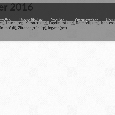
er 2016
etroffen!
Unsere Biokiste
Produkte
Öffnungszeiten
Über 
eg), Lauch (reg), Karotten (reg), Paprika rot (reg), Rotrandig (reg), Knollen
n-rosé (it), Zitronen grün (sp), Ingwer (per)