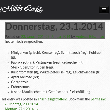
Home
Donnerstag, 23.1.2014
Neuigkeiten
Posted on
23. Januar 2014
23. Januar 2014
by
Andreas Bitschnau
Frisch eingetroffen!
heute frisch eingetroffen:
Unsere Biokiste
Minigurken (griech), Kresse (reg), Schnittlauch (reg), Kohlrabi
(it),
Produkte
Paprika rot (isr), Pastinaken (reg), Radieschen (it),
Steckrüben/Kohlrüben (reg),
Öffnungszeiten
Kirschtomaten (it), Wurzelpetersilie (reg), Lauchzwiebeln (fr)
Apfel Melrose (reg)
Über uns
Gorgonzola
Erdnussmus
Kontakt
frische Maultaschen mit Gemüse oder Fleischfüllung
Datenschutz und Impressum
This entry was posted in
Frisch eingetroffen!
. Bookmark the
permalink
.
Post
←
Montag, 20.1.2014
Bilder
Montag, 27.1.2014
→