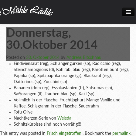
Home
Donnerstag,
Neuigkeiten
30.Oktober 2014
Frisch eingetroffen!
Posted on
30. Oktober 2014
by
Andreas Bitschnau
Unsere Biokiste
Eindiviensalat (reg), Schlangengurken (sp), Radicchio (reg),
Steinchampignons (d), Kohlrabi blau (reg), Karotten bunt (reg),
Produkte
Paprika (sp), Spitzpaprika orange (gr), Blaukraut (reg),
Datterinos (sp), Zucchini (sp
)
Öffnungszeiten
Bananen (dom rep), Essakastanien (fr), Satsumas (sp),
Saftorangen (it), Trauben blau (sp), Kaki (sp)
Über uns
Vollmilch in der Flasche, Fruchtjoghurt Mango Vanille und
Kaffee, Schlagrahm in der Flasche, Sauerrahm
Kontakt
Tofu Olive
Nachtkerzen-Serie von
Weleda
Datenschutz und Impressum
Schnitzkürbisse sind noch vorrätig!!!
Bilder
This entry was posted in
Frisch eingetroffen!
. Bookmark the
permalink
.