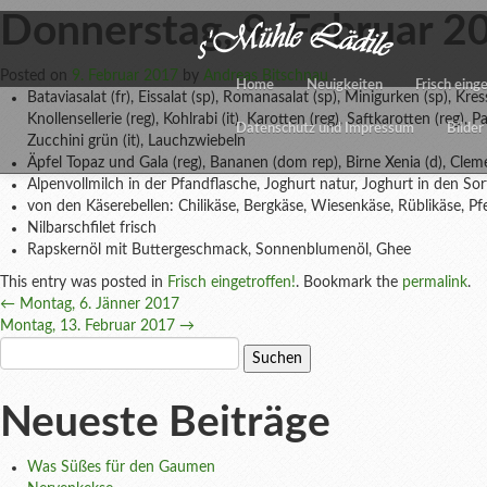
Donnerstag, 9. Februar 2
Posted on
9. Februar 2017
by
Andreas Bitschnau
Home
Neuigkeiten
Frisch eing
Bataviasalat (fr), Eissalat (sp), Romanasalat (sp), Minigurken (sp), Kre
Knollensellerie (reg), Kohlrabi (it), Karotten (reg), Saftkarotten (reg), 
Datenschutz und Impressum
Bilder
Zucchini grün (it), Lauchzwiebeln
Äpfel Topaz und Gala (reg), Bananen (dom rep), Birne Xenia (d), Cleme
Alpenvollmilch in der Pfandflasche, Joghurt natur, Joghurt in den Sor
von den Käserebellen: Chilikäse, Bergkäse, Wiesenkäse, Rüblikäse, Pf
Nilbarschfilet frisch
Rapskernöl mit Buttergeschmack, Sonnenblumenöl, Ghee
This entry was posted in
Frisch eingetroffen!
. Bookmark the
permalink
.
Post
←
Montag, 6. Jänner 2017
Montag, 13. Februar 2017
→
navigation
Suchen
nach:
Neueste Beiträge
Was Süßes für den Gaumen