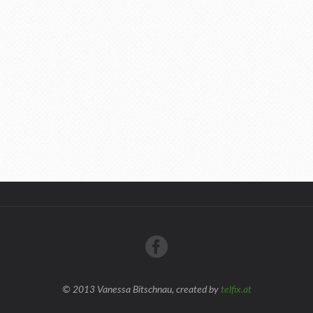
© 2013 Vanessa Bitschnau, created by
telfix.at