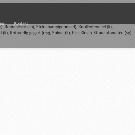
uns
Kontakt
reg), Romanesco (sp), Steinchampignons (d), Knollenfenchel (it),
nd (it), Rotrandig gegart (reg), Spinat (it), Eier-Kirsch-Strauchtomaten (sp),