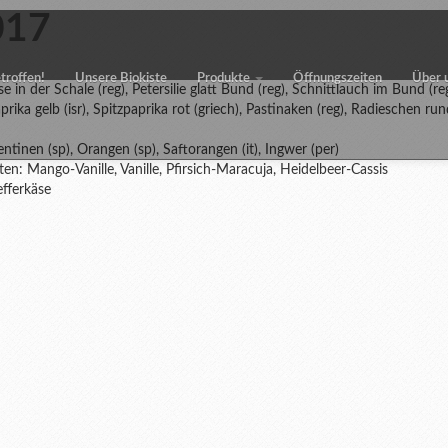
017
etroffen!
Unsere Biokiste
Produkte
Öffnungszeiten
Über 
sse in der Schale (reg), Petersilie glatt Bund (reg), Schnittlauch im Bund (
Paprika gelb (isr), Spitzpaprika rot (griech), Pastinaken (reg), Radieschen ru
ntinen (sp), Orangen (sp), Saftorangen (it), Ingwer (per)
ten: Mango-Vanille, Vanille, Pfirsich-Maracuja, Heidelbeer-Cassis
efferkäse