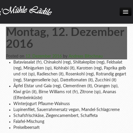
Home
Montag, 12. Dezember
Neuigkeiten
2016
Frisch eingetroffen!
Posted on
12. Dezember 2016
by
Andreas Bitschnau
Unsere Biokiste
Bataviasalat (fr), Chinakohl (reg), Shiitakepilze (reg), Feldsalat
(reg), Minigurken (sp), Kohlrabi (it), Karotten (reg), Paprika gelb
Produkte
und rot (sp), Radieschen (it), Rosenkohl (reg), Rotrandig gegart
(reg), Stangensellerie (sp), Datteltomaten (it), Zucchini (it)
Öffnungszeiten
Äpfel Elstar und Gala (reg), Clementinen (it), Orangen (sp),
Kiwi grün (it), Birne Williams rot (fr), Zitrone (sp), Ananas
Über uns
(Elfenbeinküste)
Winterjogurt Pflaume-Walnuss
Kontakt
Lupinenfilet, Sauerrahmersatz vegan, Mandel-Schlagcreme
Schafsfrischkäse, Ziegencamembert, Schaffeta
Datenschutz und Impressum
Falafel-Mischung
Preiselbeersaft
Bilder