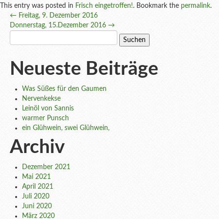
This entry was posted in
Frisch eingetroffen!
. Bookmark the
permalink
.
Post
←
Freitag, 9. Dezember 2016
Donnerstag, 15.Dezember 2016
→
navigation
Suchen
nach:
Neueste Beiträge
Was Süßes für den Gaumen
Nervenkekse
Leinöl von Sannis
warmer Punsch
ein Glühwein, swei Glühwein,
Archiv
Dezember 2021
Mai 2021
April 2021
Juli 2020
Juni 2020
März 2020