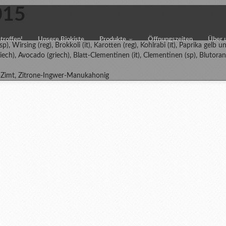
015
etroffen!
Unsere Biokiste
Produkte
Öffnungszeiten
Über 
sp), Wirsing (reg), Brokkoli (it), Karotten (reg), Kohlrabi (it), Paprika gelb u
iech), Avocado (griech), Blatt-Clementinen (it), Clementinen (sp), Blutoran
fel-Zimt, Zitrone-Ingwer-Manukahonig