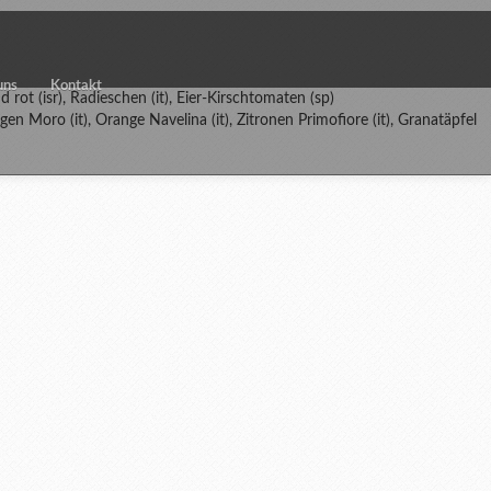
uns
Kontakt
nd rot (isr), Radieschen (it), Eier-Kirschtomaten (sp)
gen Moro (it), Orange Navelina (it), Zitronen Primofiore (it), Granatäpfel