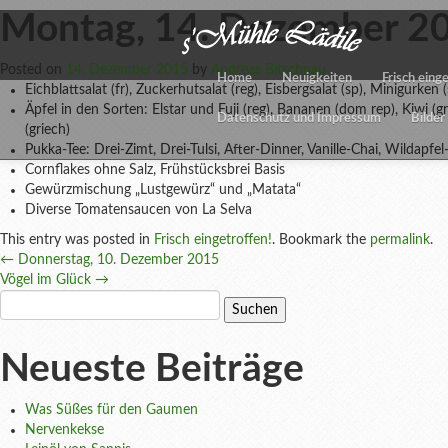
Montag, 14. Dezember 2
Posted on
14. Dezember 2015
by
Andreas Bitschnau
Home
Neuigkeiten
Frisch eing
Eichblattsalat (fr), Zuckerhutsalat (reg), Eisbergsalat (sp), Minigurken (
Äpfel in den Sorten: Elstar und Fuji (reg), Bananen (dom rep), Kiwi (gr
Datenschutz und Impressum
Bilder
(griech)
Pukka-Tee: Drei-Zimt, Drei-Tulsi, After-Dinner, Vanille-Chai, Wildap
Cornflakes ohne Salz, Frühstücksbrei Basis
Gewürzmischung „Lustgewürz“ und „Matata“
Diverse Tomatensaucen von La Selva
This entry was posted in
Frisch eingetroffen!
. Bookmark the
permalink
.
Post
←
Donnerstag, 10. Dezember 2015
Vögel im Glück
→
navigation
Suchen
nach:
Neueste Beiträge
Was Süßes für den Gaumen
Nervenkekse