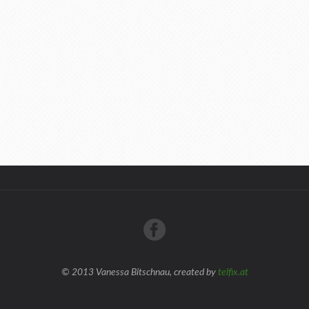
© 2013 Vanessa Bitschnau, created by
telfix.at