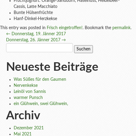
Fruchtjoghurt: Orange-Sanddorn, Haselnuss, Heidelbeer-
Cassis, Latte Macchiato
Bunte Hülsenfrüchte
Hanf-Dinkel-Herzkekse
This entry was posted in
Frisch eingetroffen!
. Bookmark the
permalink
.
Post
←
Donnerstag, 19. Jänner 2017
Donnerstag, 26. Jänner 2017
→
navigation
Suchen
nach:
Neueste Beiträge
Was Süßes für den Gaumen
Nervenkekse
Leinöl von Sannis
warmer Punsch
ein Glühwein, swei Glühwein,
Archiv
Dezember 2021
Mai 2021