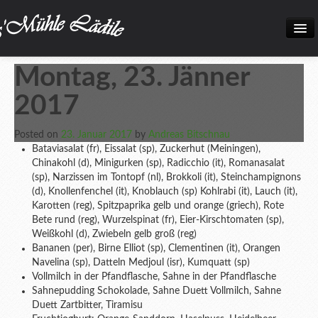
Home
Montag, 23. Jänner
Neuigkeiten
2017
Frisch eingetroffen!
Posted on
23. Januar 2017
by
Andreas Bitschnau
Unsere Biokiste
Bataviasalat (fr), Eissalat (sp), Zuckerhut (Meiningen),
Chinakohl (d), Minigurken (sp), Radicchio (it), Romanasalat
Produkte
(sp), Narzissen im Tontopf (nl), Brokkoli (it), Steinchampignons
(d), Knollenfenchel (it), Knoblauch (sp) Kohlrabi (it), Lauch (it),
Öffnungszeiten
Karotten (reg), Spitzpaprika gelb und orange (griech), Rote
Bete rund (reg), Wurzelspinat (fr), Eier-Kirschtomaten (sp),
Über uns
Weißkohl (d), Zwiebeln gelb groß (reg)
Bananen (per), Birne Elliot (sp), Clementinen (it), Orangen
Kontakt
Navelina (sp), Datteln Medjoul (isr), Kumquatt (sp)
Vollmilch in der Pfandflasche, Sahne in der Pfandflasche
Datenschutz und Impressum
Sahnepudding Schokolade, Sahne Duett Vollmilch, Sahne
Duett Zartbitter, Tiramisu
Bilder