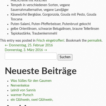
Milchcreme mit Kirschen
Tempeh in verschiedenen Sorten, vegane
Sauerrahmalternative, vegane Landjäger
Käsewürfel Bergkäse, Gorgonzola, Gouda mit Pesto, Gouda
Toscana
Puten-Salami, Puten-Pfefferbeisser, Putenbrust gekocht
gelbe Orientlinsen, schwarze Belugalinsen, braune Tellerlinsen
Tapiokastärke, Traubenkernmehl
This entry was posted in
Frisch eingetroffen!
. Bookmark the
permalink
.
Post
←
Donnerstag, 25. Februar 2016
Donnerstag, 3. März 2016
→
navigation
Suchen
nach:
Neueste Beiträge
Was Süßes für den Gaumen
Nervenkekse
Leinöl von Sannis
warmer Punsch
ein Glühwein, swei Glühwein,