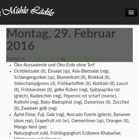
Home
Montag, 29. Februar
Neuigkeiten
2016
Frisch eingetroffen!
Posted on
29. Februar 2016
by
Andreas Bitschnau
Unsere Biokiste
Öko-Aussaaterde und Oko-Erde ohne Torf
Eichblattsalat (it), Eissalat (sp), Asia-Blattsalat (reg),
Produkte
Schlangengurken (sp), Blumenkohl (it), Brokkoli (it),
Steinchampignons (d), Frühkartoffeln (it), Kohlrabi (it), Lauch
Öffnungszeiten
(it), Frühkarotten (it), gelbe Rüben (reg), Spitzpaprika rot
(griech), Radieschen (reg), Peperoni rot scharf (maroc),
Über uns
Rotkohl (reg), Baby-Blattspinat (reg), Datterinos (it), Zucchini
(it), Zwiebeln gelb (reg)
Kontakt
Äpfel Elstar, Fuji, Gala (reg), Avocado Fuerte (griech), Bananen
(dom rep), Grapefruit rot (isr), Clementinen (sp), Orangen (it),
Datenschutz und Impressum
Mango Kent (per)
Naturjoghurt mild, Frühlingsjoghurt Erdbeere-Rhabarber,
Bilder