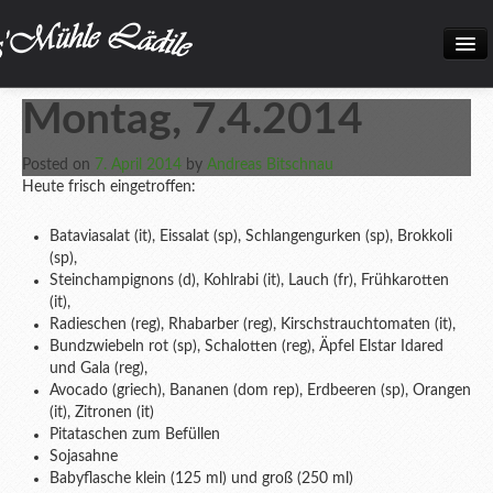
Home
Montag, 7.4.2014
Neuigkeiten
Posted on
7. April 2014
by
Andreas Bitschnau
Frisch eingetroffen!
Heute frisch eingetroffen:
Unsere Biokiste
Bataviasalat (it), Eissalat (sp), Schlangengurken (sp), Brokkoli
(sp),
Produkte
Steinchampignons (d), Kohlrabi (it), Lauch (fr), Frühkarotten
(it),
Öffnungszeiten
Radieschen (reg), Rhabarber (reg), Kirschstrauchtomaten (it),
Bundzwiebeln rot (sp), Schalotten (reg), Äpfel Elstar Idared
Über uns
und Gala (reg),
Avocado (griech), Bananen (dom rep), Erdbeeren (sp), Orangen
Kontakt
(it), Zitronen (it)
Pitataschen zum Befüllen
Datenschutz und Impressum
Sojasahne
Babyflasche klein (125 ml) und groß (250 ml)
Bilder