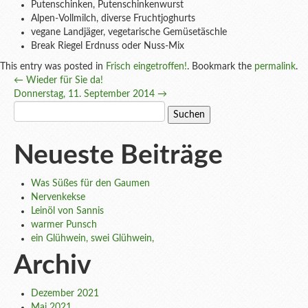
Putenschinken, Putenschinkenwurst
Alpen-Vollmilch, diverse Fruchtjoghurts
vegane Landjäger, vegetarische Gemüsetäschle
Break Riegel Erdnuss oder Nuss-Mix
This entry was posted in
Frisch eingetroffen!
. Bookmark the
permalink
.
Post
←
Wieder für Sie da!
Donnerstag, 11. September 2014
→
navigation
Suchen
nach:
Neueste Beiträge
Was Süßes für den Gaumen
Nervenkekse
Leinöl von Sannis
warmer Punsch
ein Glühwein, swei Glühwein,
Archiv
Dezember 2021
Mai 2021