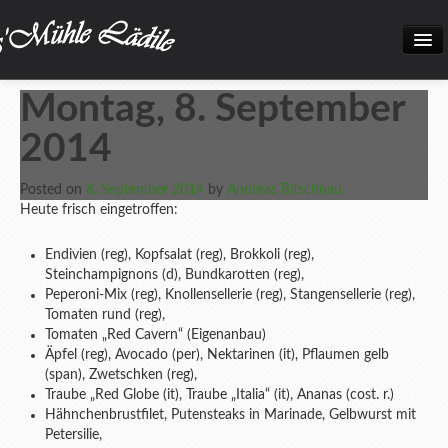
Home
Montag, 8. September
Neuigkeiten
2014
Frisch eingetroffen!
Posted on
8. September 2014
by
Andreas Bitschnau
Unsere Biokiste
Heute frisch eingetroffen:
Produkte
Endivien (reg), Kopfsalat (reg), Brokkoli (reg),
Steinchampignons (d), Bundkarotten (reg),
Öffnungszeiten
Peperoni-Mix (reg), Knollensellerie (reg), Stangensellerie (reg),
Tomaten rund (reg),
Über uns
Tomaten „Red Cavern“ (Eigenanbau)
Äpfel (reg), Avocado (per), Nektarinen (it), Pflaumen gelb
Kontakt
(span), Zwetschken (reg),
Traube „Red Globe (it), Traube „Italia“ (it), Ananas (cost. r.)
Datenschutz und Impressum
Hähnchenbrustfilet, Putensteaks in Marinade, Gelbwurst mit
Petersilie,
Bilder