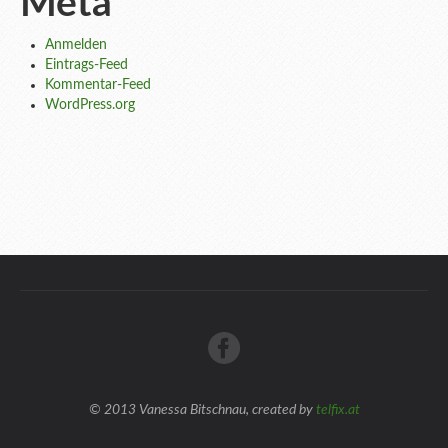
Meta
Anmelden
Eintrags-Feed
Kommentar-Feed
WordPress.org
© 2013 Vanessa Bitschnau, created by
telfix.at