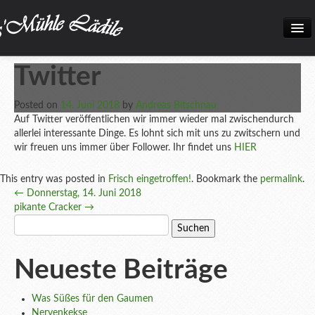
Home
Twitter
Neuigkeiten
Posted on
14. Juni 2018
by
Andreas Bitschnau
Frisch eingetroffen!
Auf Twitter veröffentlichen wir immer wieder mal zwischendurch
allerlei interessante Dinge. Es lohnt sich mit uns zu zwitschern und
Unsere Biokiste
wir freuen uns immer über Follower. Ihr findet uns
HIER
Produkte
This entry was posted in
Frisch eingetroffen!
. Bookmark the
permalink
.
Post
←
Donnerstag, 14. Juni 2018
Öffnungszeiten
pikante Cracker
→
navigation
Suchen
Über uns
nach:
Kontakt
Neueste Beiträge
Datenschutz und Impressum
Was Süßes für den Gaumen
Bilder
Nervenkekse