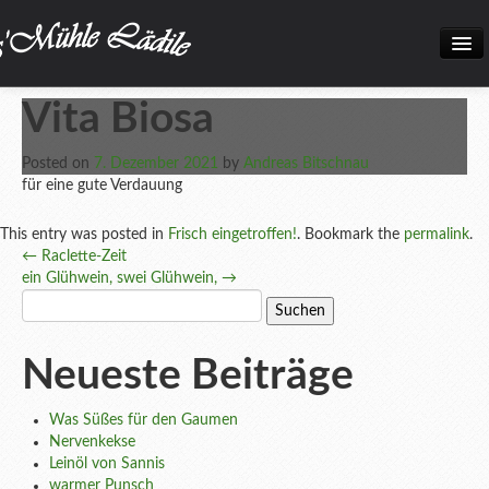
Home
Vita Biosa
Neuigkeiten
Posted on
7. Dezember 2021
by
Andreas Bitschnau
Frisch eingetroffen!
für eine gute Verdauung
Unsere Biokiste
This entry was posted in
Frisch eingetroffen!
. Bookmark the
permalink
.
Post
←
Raclette-Zeit
Produkte
ein Glühwein, swei Glühwein,
→
navigation
Suchen
Öffnungszeiten
nach:
Über uns
Neueste Beiträge
Kontakt
Was Süßes für den Gaumen
Datenschutz und Impressum
Nervenkekse
Leinöl von Sannis
Bilder
warmer Punsch