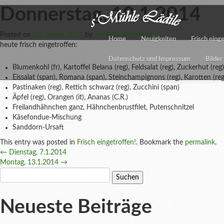
Donnerstag, 10.1.2014
Posted on
10. Januar 2014
by
Andreas Bitschnau
Home
Neuigkeiten
Frisch eing
heute frisch eingetroffen:
Datenschutz und Impressum
Bilder
Blumenkohl (fr), Kartoffel Belana (reg), Feldsalat (reg), Zuckerhut (reg)
Eissalat (span), Romana (span), Steinchampignons (reg), Karotten (reg),
Pastinaken (reg), Rettich schwarz (reg), Zucchini (span)
Äpfel (reg), Orangen (it), Ananas (C.R.)
Freilandhähnchen ganz, Hähnchenbrustfilet, Putenschnitzel
Käsefondue-Mischung
Sanddorn-Ursaft
This entry was posted in
Frisch eingetroffen!
. Bookmark the
permalink
.
Post
←
Dienstag, 7.1.2014
Montag, 13.1.2014
→
navigation
Suchen
nach:
Neueste Beiträge