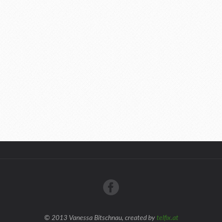
© 2013 Vanessa Bitschnau, created by
telfix.at