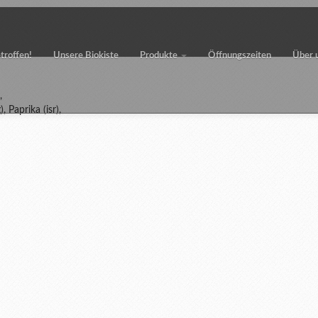
etroffen!
Unsere Biokiste
Produkte
Öffnungszeiten
Über 
,
 Paprika (isr),