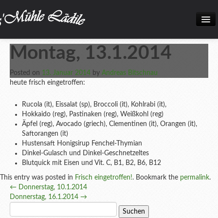
Home
Montag, 13.1.2014
Neuigkeiten
Posted on
13. Januar 2014
by
Andreas Bitschnau
Frisch eingetroffen!
heute frisch eingetroffen:
Unsere Biokiste
Rucola (it), Eissalat (sp), Broccoli (it), Kohlrabi (it),
Hokkaido (reg), Pastinaken (reg), Weißkohl (reg)
Produkte
Äpfel (reg), Avocado (griech), Clementinen (it), Orangen (it),
Saftorangen (it)
Öffnungszeiten
Hustensaft Honigsirup Fenchel-Thymian
Dinkel-Gulasch und Dinkel-Geschnetzeltes
Über uns
Blutquick mit Eisen und Vit. C, B1, B2, B6, B12
Kontakt
This entry was posted in
Frisch eingetroffen!
. Bookmark the
permalink
.
Post
←
Donnerstag, 10.1.2014
Datenschutz und Impressum
Donnerstag, 16.1.2014
→
navigation
Suchen
Bilder
nach: