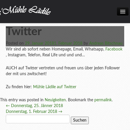
Home
Twitter
Neuigkeiten
Posted on
29. Januar 2018
1. Februar 2018
by
Andreas Bitschnau
Frisch eingetroffen!
Wir sind ab sofort neben Homepage, Email, Whatsapp,
Facebook
, Instagram, Telefon, Real Life und und und…
Unsere Biokiste
AUCH auf Twitter vertreten und freuen uns über jeden Follower
Produkte
der mit uns zwitschert!
Öffnungszeiten
Zu finden hier:
Mühle Lädile auf Twitter
Über uns
This entry was posted in
Neuigkeiten
. Bookmark the
permalink
.
Kontakt
Post
←
Donnerstag, 25. Jänner 2018
Donnerstag, 1. Februar 2018
→
Datenschutz und Impressum
navigation
Suchen
nach:
Bilder