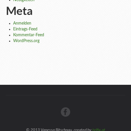
Neuigkeiten
Meta
Anmelden
Eintrags-Feed
Kommentar-Feed
WordPress.org
© 2013 Vanessa Bitschnau, created by
telfix.at