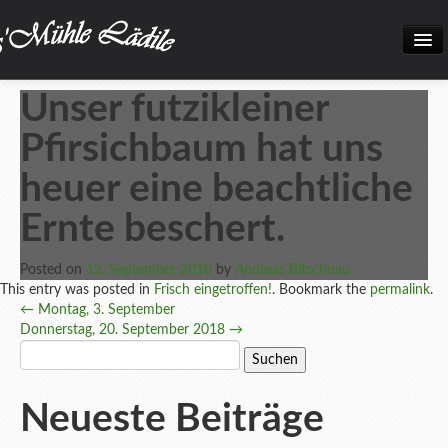
Home
Unser futzikleiner
Neuigkeiten
Pfirsichbaum hat uns
Frisch eingetroffen!
heuer eine beachtliche
Unsere Biokiste
Ernte beschert.
Produkte
Posted on
12. September 2018
by
Andreas Bitschnau
Öffnungszeiten
This entry was posted in
Frisch eingetroffen!
. Bookmark the
permalink
.
Post
←
Montag, 3. September
Über uns
Donnerstag, 20. September 2018
→
navigation
Suchen
Kontakt
nach:
Datenschutz und Impressum
Neueste Beiträge
Bilder